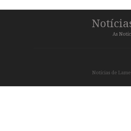
Notíci
As Notíc
Notícias de Lameg