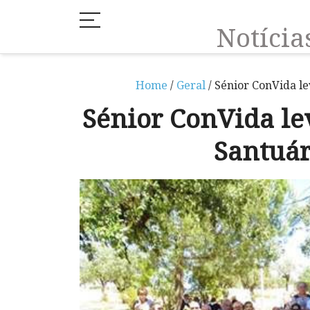
Notíci
Home
/
Geral
/ Sénior ConVida l
Sénior ConVida le
Santuár