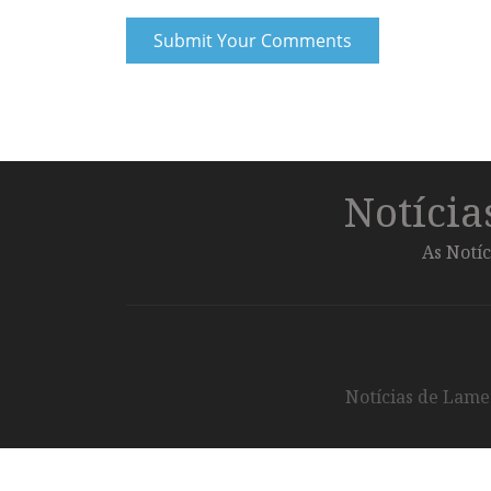
Notíci
As Notíc
Notícias de Lameg