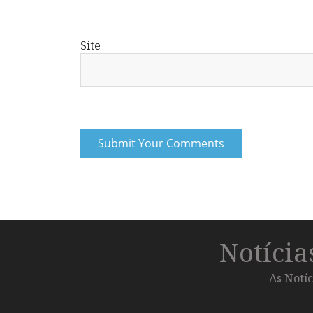
Site
Notíci
As Notíc