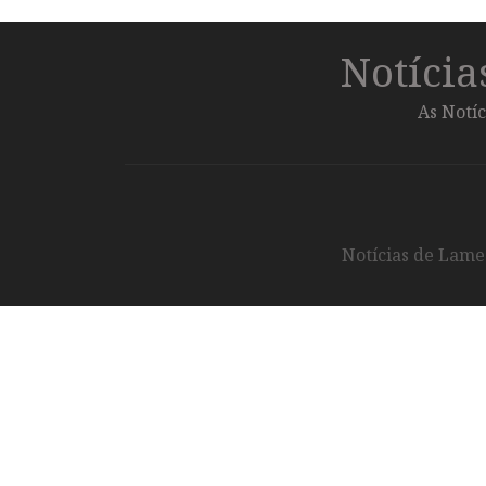
Notíci
As Notíc
Notícias de Lameg