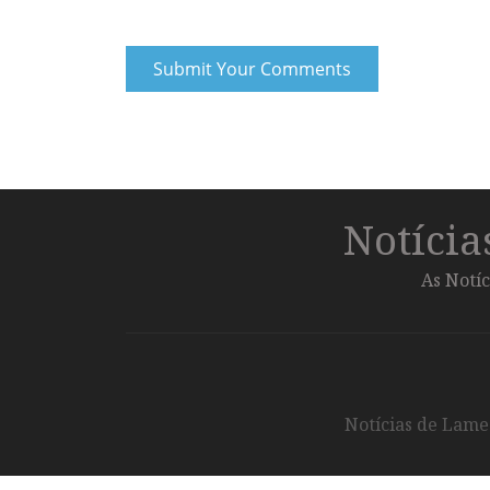
Notíci
As Notíc
Notícias de Lameg