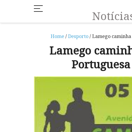
Notíci
Home
/
Desporto
/ Lamego caminha p
Lamego caminha
Portuguesa