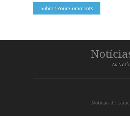
Notíci
As Notíc
Notícias de Lameg