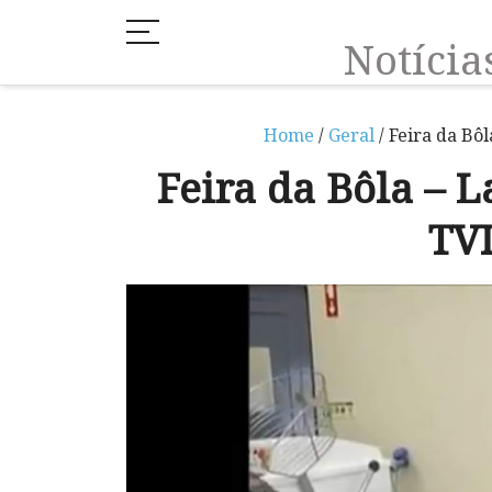
Notíci
Home
/
Geral
/ Feira da Bôl
Feira da Bôla – L
TVI