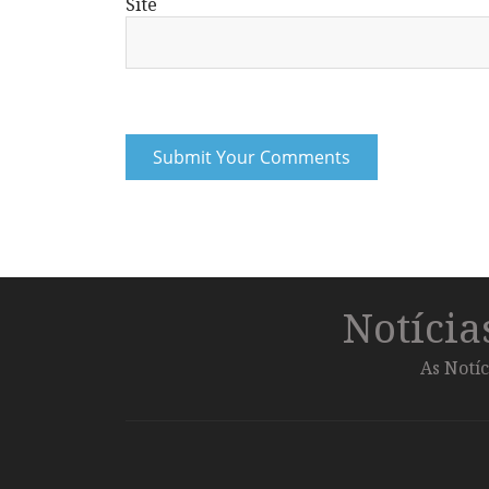
Site
Notíci
As Notíc