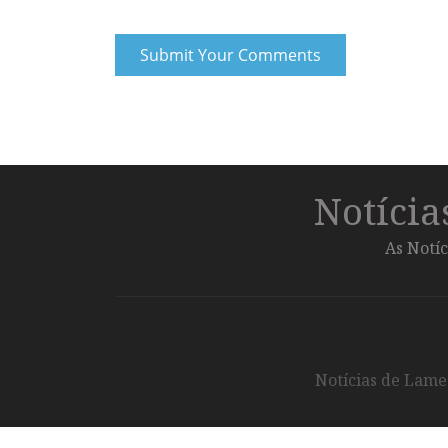
Notíci
As Notíc
Notícias de Lameg