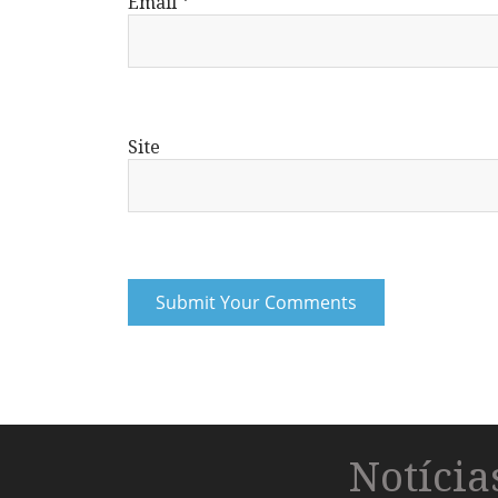
Email
*
Site
Notíci