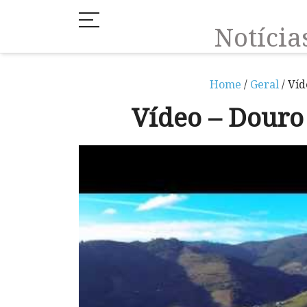
Notíci
Home
/
Geral
/ Víd
Vídeo – Douro