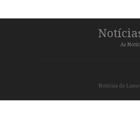
Notíci
As Notíc
Notícias de Lameg