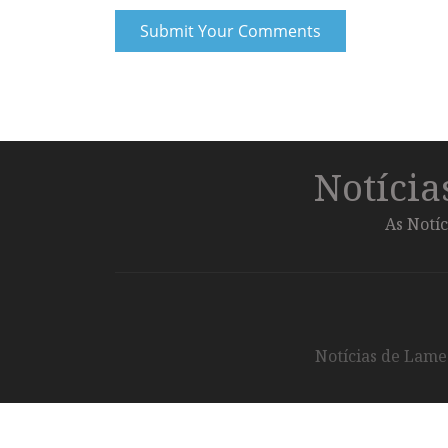
Notíci
As Notíc
Notícias de Lameg