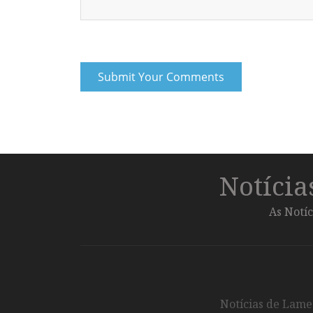
Notíci
As Notíc
Notícias de Lameg