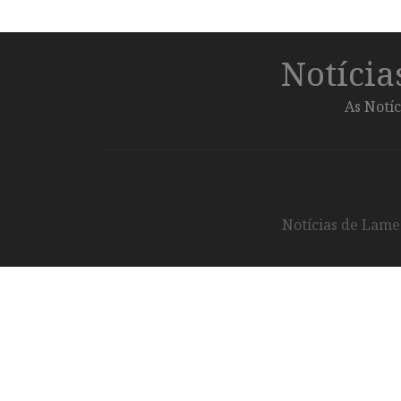
Notíci
As Notíc
Notícias de Lameg