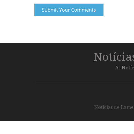
Notíci
As Notíc
Notícias de Lameg