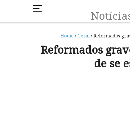
Notíci
Home
/
Geral
/ Reformados gra
Reformados grav
de se 