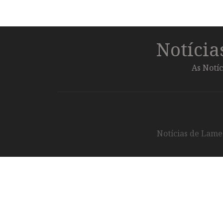
Notíci
As Notíc
Notícias de Lameg