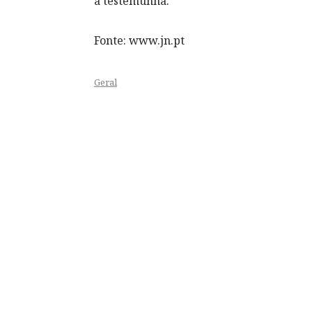
a testemunha.
Fonte: www.jn.pt
Geral