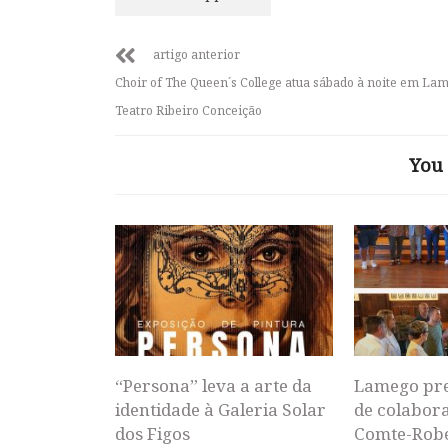
artigo anterior
Choir of The Queen´s College atua sábado à noite em La
Teatro Ribeiro Conceição
You 
“Persona” leva a arte da
Lamego pr
identidade à Galeria Solar
de colabor
dos Figos
Comte-Rob