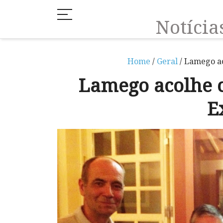
Notíci
Home
/
Geral
/ Lamego ac
Lamego acolhe c
E