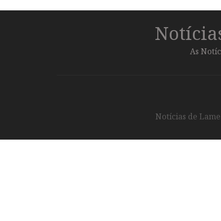
Notíci
As Notíc
Notícias de Lameg