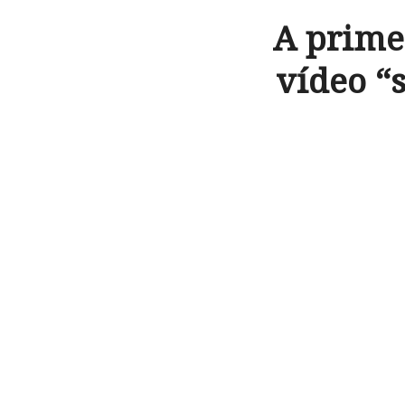
A prime
vídeo “s