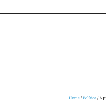
Home
/
Política
/ A p