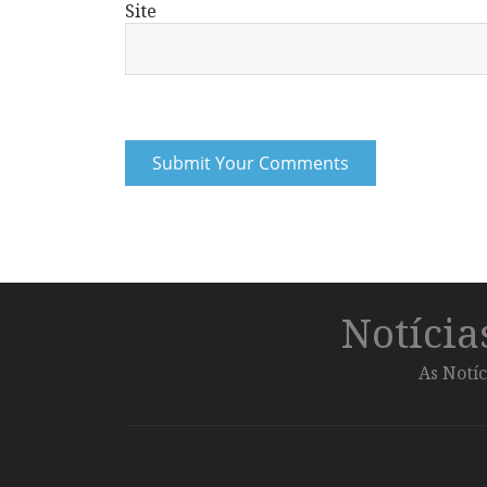
Site
Notíci
As Notíc