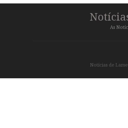
Notíci
As Notíc
Notícias de Lameg