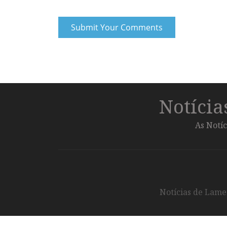
Notíci
As Notíc
Notícias de Lameg