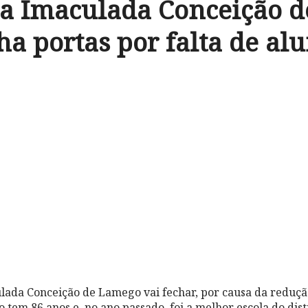
da Imaculada Conceição 
ha portas por falta de al
lada Conceição de Lamego vai fechar, por causa da reduç
ão tem 86 anos e, no ano passado, foi a melhor escola do dist