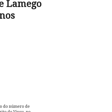
de Lamego
unos
ão do número de
rito de Viseu, no