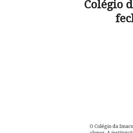
Colégio 
fec
O Colégio da Imacu
alunos. A instituiç