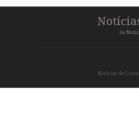
Notíci
As Notíc
Notícias de Lameg