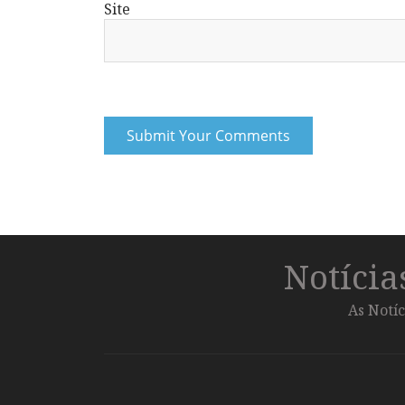
Site
Notíci
As Notíc