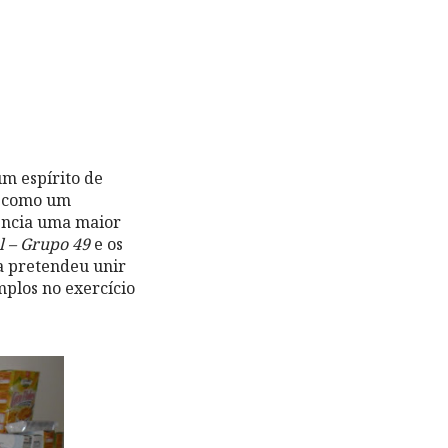
um espírito de
o como um
encia uma maior
l – Grupo 49
e os
a pretendeu unir
plos no exercício