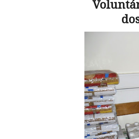
Voluntár
do