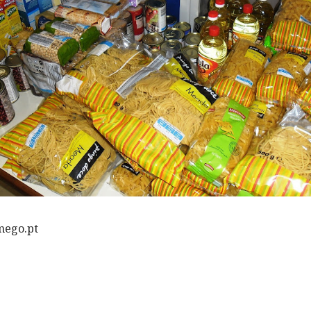
mego.pt