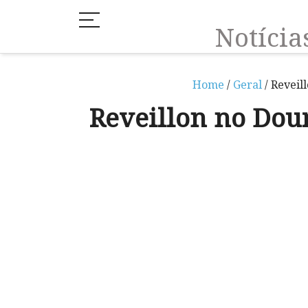
Notíci
Home
/
Geral
/ Reveil
Reveillon no Dou