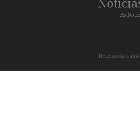
Notíci
As Notíc
Notícias de Lameg