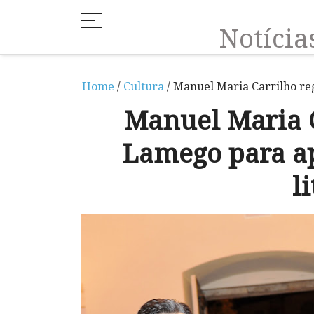
Notíci
Home
/
Cultura
/ Manuel Maria Carrilho re
Manuel Maria C
Lamego para ap
l