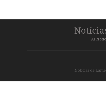
Notíci
As Notíc
Notícias de Lameg