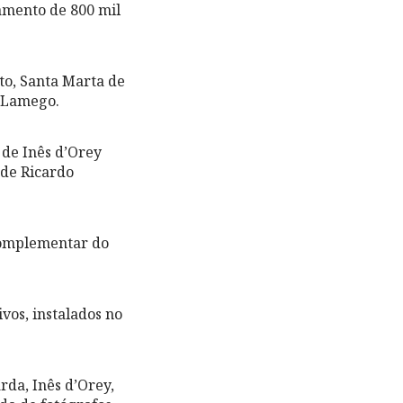
çamento de 800 mil
rto, Santa Marta de
m Lamego.
 de Inês d’Orey
 de Ricardo
complementar do
vos, instalados no
rda, Inês d’Orey,