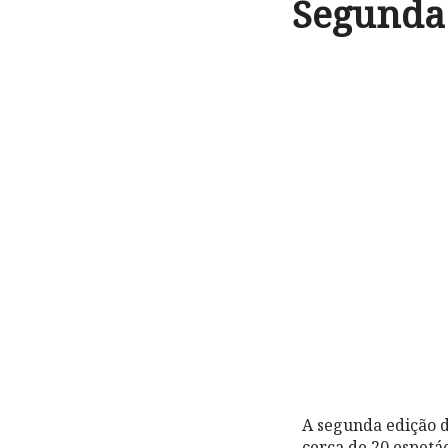
Segunda 
A segunda edição 
cerca de 20 espetá