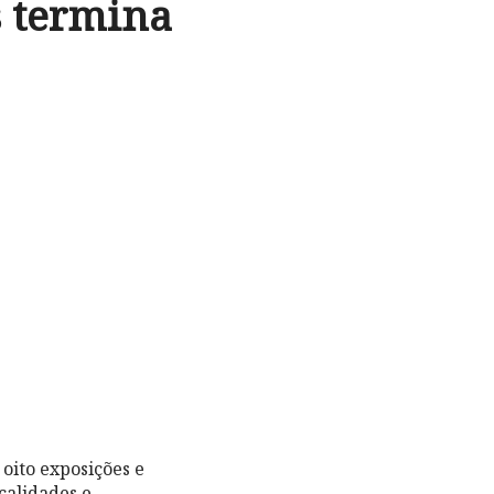
s termina
oito exposições e
calidades e