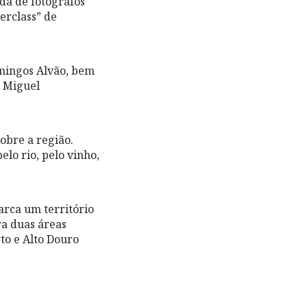
nda de fotógrafos
erclass” de
mingos Alvão, bem
e Miguel
sobre a região.
lo rio, pelo vinho,
arca um território
ra duas áreas
to e Alto Douro