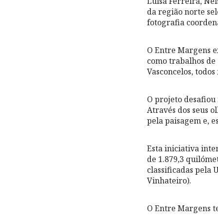
Luísa Ferreira, Nel
da região norte se
fotografia coorde
O Entre Margens e
como trabalhos de 
Vasconcelos, todos 
O projeto desafiou 
Através dos seus o
pela paisagem e, e
Esta iniciativa int
de 1.879,3 quilóme
classificadas pela
Vinhateiro).
O Entre Margens t