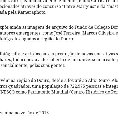
son D’Aires, Pauliana Valente Pimentel, Paulo Catrica) e ai
lecionados através do concurso “Entre Margens” e da “mast
nada pela Kameraphoto.
xpôs ainda as imagens de arquivo do Fundo de Coleção Do
autores emergentes, como José Ferreira, Marcos Oliveira 
fotógrafos ligados à região do Douro.
fotógrafos e artistas para a produção de novas narrativas 
lhares, foi proposta a descoberta de um universo marcado pe
ssencialmente, pelas suas gentes.
ervém na região do Douro, desde a foz até ao Alto Douro. Ab
tros quadrados, uma população de 722.975 pessoas e integ
 UNESCO como Património Mundial (Centro Histórico do Por
ermina no verão de 2013.