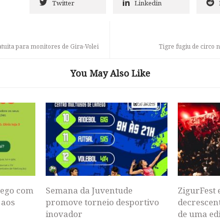
Twitter
Linkedin
uita para monitores de Gira-Volei
Tigre fugiu de circo 
You May Also Like
mego com
Semana da Juventude
ZigurFest
 aos
promove torneio desportivo
decrescent
inovador
de uma ed