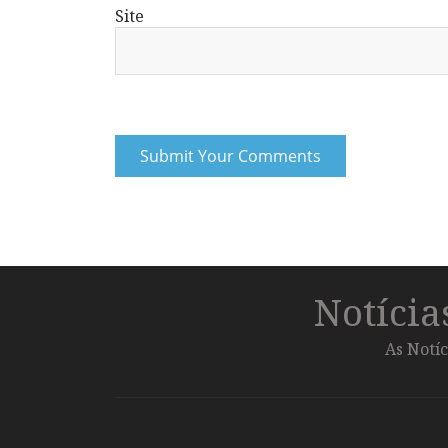
Site
Notíci
As Notíc