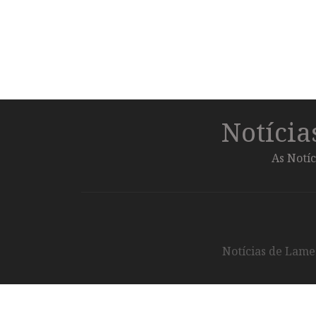
Notíci
As Notíc
Notícias de Lameg