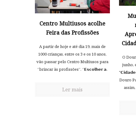
Mu
Centro Multiusos acolhe
Feira das Profissões
Apr
Cida
A partir de hoje e até dia 19, mais de
1000 crianças, entre os 3 e os 10 anos,
O Douro
vão passar pelo Centro Multiusos para
junho, 
“brincar às profissões”. “𝗘𝘀𝗰𝗼𝗹𝗵𝗲𝗿 𝗮.
"𝗖𝗶𝗱𝗮𝗱𝗲
Douro Pa
assim,
Ler mais