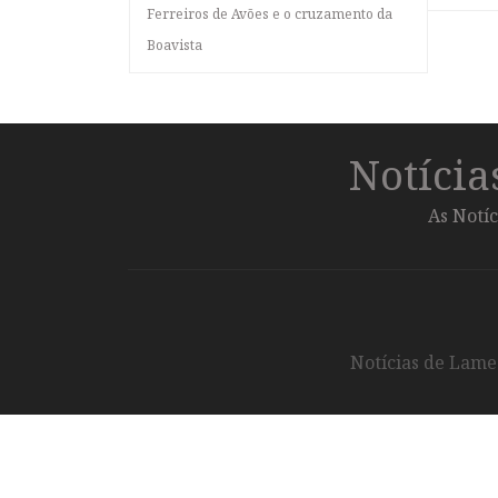
Ferreiros de Avões e o cruzamento da
Boavista
Notíci
As Notíc
Notícias de Lameg