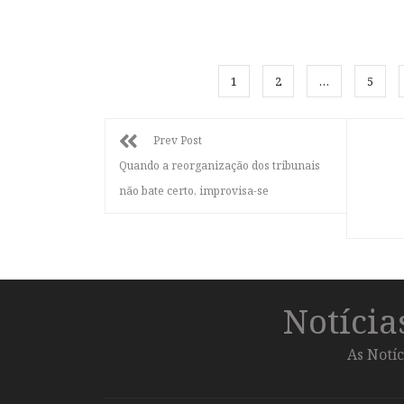
1
2
…
5
Prev Post
Quando a reorganização dos tribunais
não bate certo, improvisa-se
Notíci
As Notíc