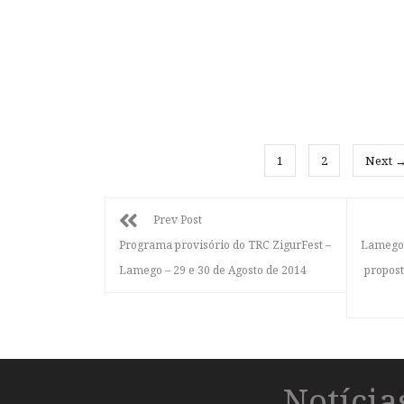
1
2
Next 
Prev Post
Programa provisório do TRC ZigurFest –
Lamego 
Lamego – 29 e 30 de Agosto de 2014
propost
Notíci