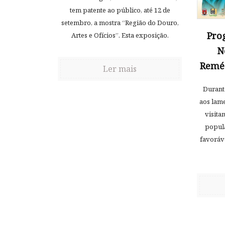
tem patente ao público, até 12 de
setembro, a mostra “Região do Douro,
Pro
Artes e Ofícios”. Esta exposição.
N
Reméd
Ler mais
Durante
aos lame
visita
popul
favoráv