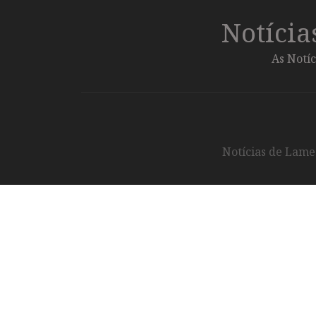
Notíci
As Notíc
Notícias de Lameg