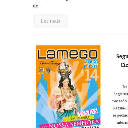
de...
Ler mais
Segu
Ci
In
Seguros/
passado 
Régua-L
espectac
intern