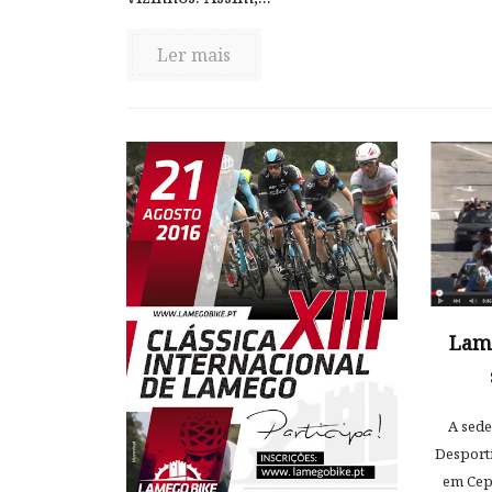
Ler mais
Lam
A sede
Desporti
em Cepõ