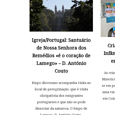
Igreja/Portugal: Santuário
Cri
de Nossa Senhora dos
Infâ
Remédios «é o coração de
e
Lamego» – D. António
Couto
As cria
Miseric
Bispo diocesano acompanha visita ao
se em p
local de peregrinação, que é visita
uma visi
obrigatória dos emigrantes
em Coim
portugueses e que não se pode
dissociar da natureza. O bispo de
Lamego, D. António Couto,.