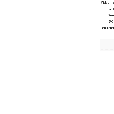
Vídeo – 
– 23
Sen
PO
entrete