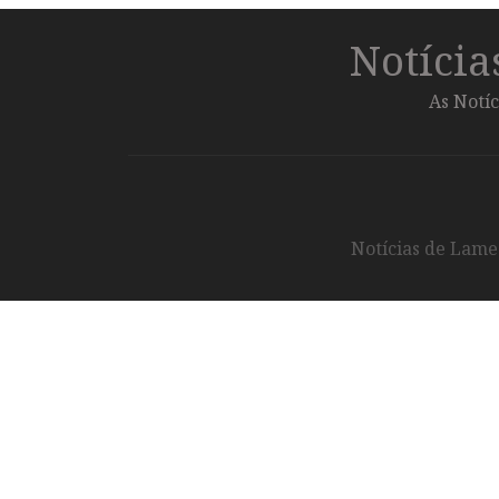
Notíci
As Notíc
Notícias de Lameg