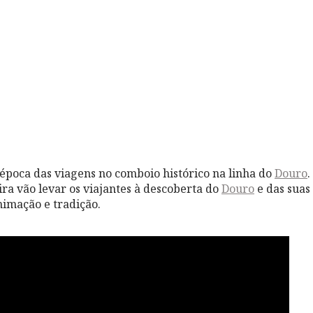
época das viagens no comboio histórico na linha do
Douro
.
ira vão levar os viajantes à descoberta do
Douro
e das suas
nimação e tradição.