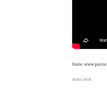
Fonte: www.portoc
,
douro
Geral