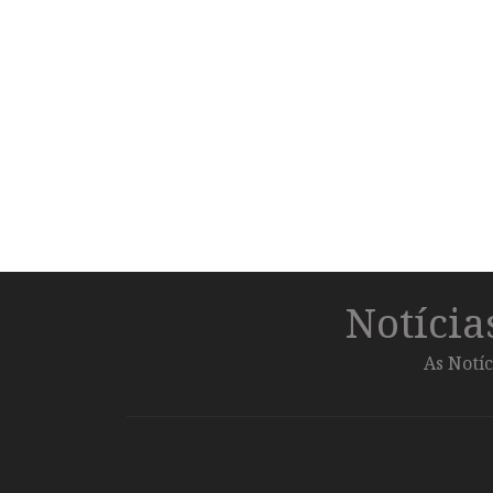
Notíci
As Notíc