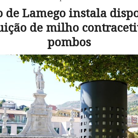
 de Lamego instala dispo
uição de milho contracet
pombos