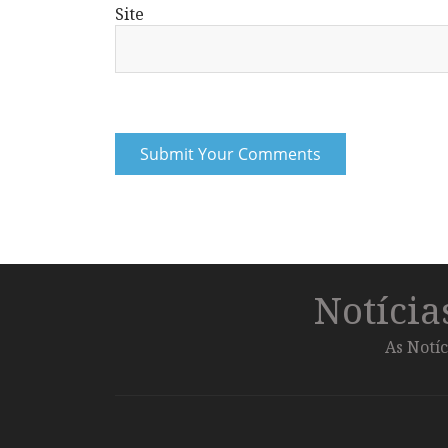
Site
Notíci
As Notíc