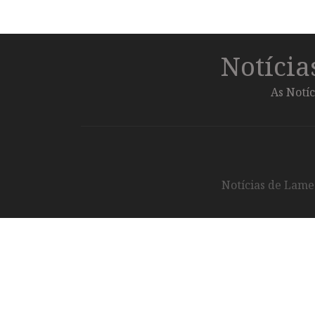
Notíci
As Notíc
Notícias de Lameg