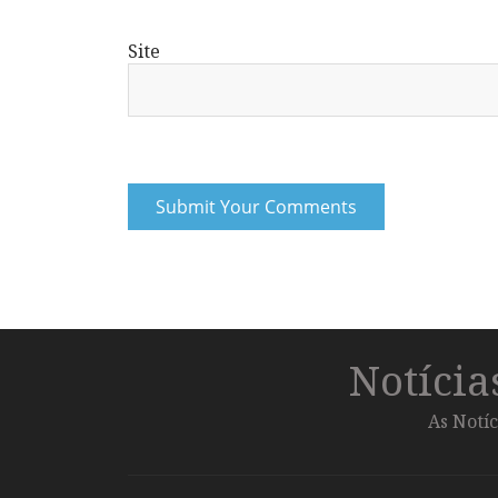
Site
Notíci
As Notíc