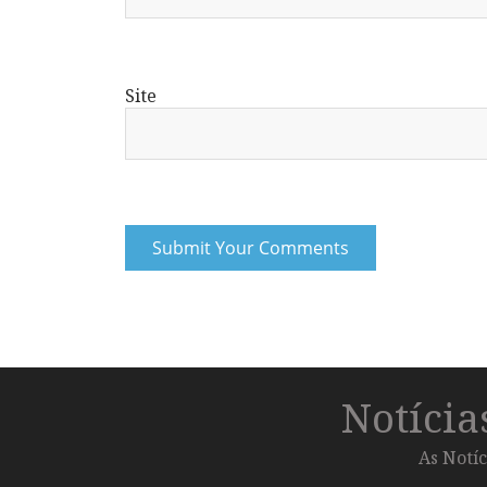
Site
Notíci
As Notíc