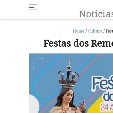
Notíci
Home
/
Cultura
/ Fes
Festas dos Rem