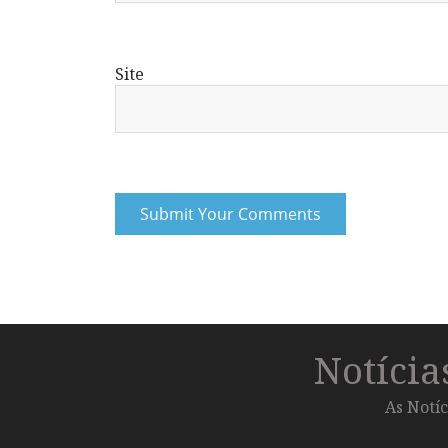
Site
Notíci
As Notíc