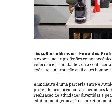
“𝗘𝘀𝗰𝗼𝗹𝗵𝗲𝗿 𝗮 𝗕𝗿𝗶𝗻𝗰𝗮𝗿 – 𝗙𝗲𝗶𝗿𝗮 𝗱𝗮
a experienciar profissões como mecânico, 
veterinário, e ainda lhes dá a conhecer 
exército, da proteção civil e dos bombeir
A iniciativa é uma parceria entre e Mun
pretende proporcionar aos pequenos lam
realização de atividades divertidas e p
edutainment (educação + entretenimento