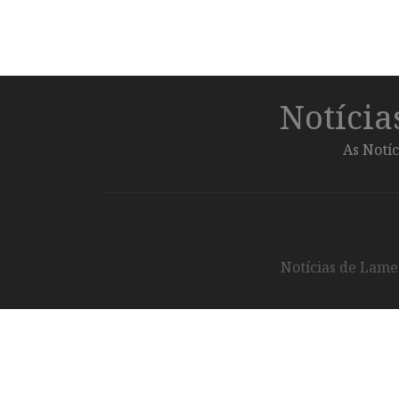
Notíci
As Notíc
Notícias de Lameg