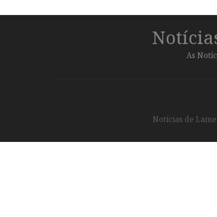
Notíci
As Notíc
Notícias de Lameg