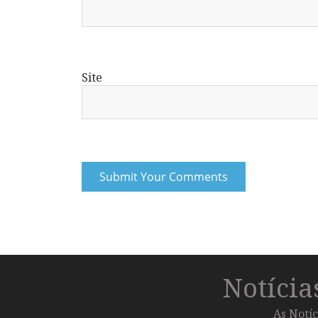
Site
Notíci
As Notíc