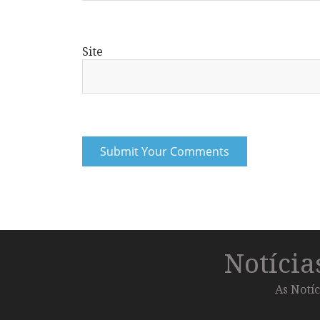
Site
Notíci
As Notíc