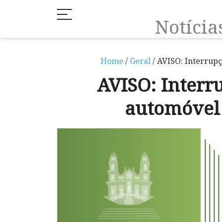
Notíci
Home
/
Geral
/ AVISO: Interrupç
AVISO: Interr
automóvel 